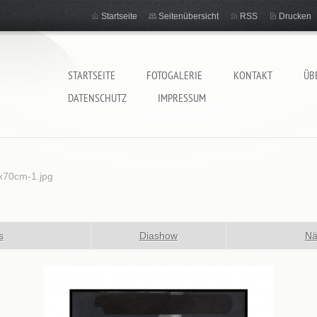
Startseite
Seitenübersicht
RSS
Drucken
STARTSEITE
FOTOGALERIE
KONTAKT
ÜB
DATENSCHUTZ
IMPRESSUM
x70cm-1.jpg
s
Diashow
Nä