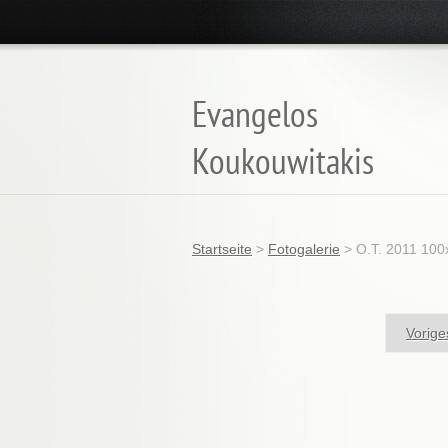
Evangelos
Koukouwitakis
Startseite
>
Fotogalerie
>
O.T. 2011 100
Vorige